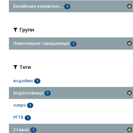
Басейнове управлінн...
1
Групи
Навколишнє середовище
1
Теги
водойма
1
водосховище
1
озеро
1
РГТВ
1
Ставок
1