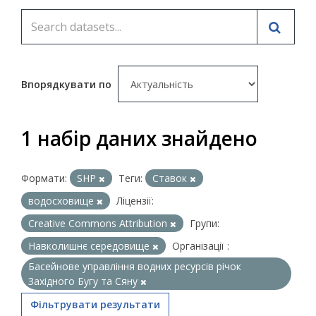
Впорядкувати по
1 набір даних знайдено
Формати:
SHP
Теги:
Ставок
водосховище
Ліцензії:
Creative Commons Attribution
Групи:
Навколишнє середовище
Організації :
Басейнове управління водних ресурсів річок
Західного Бугу та Сяну
Фільтрувати результати