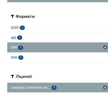
Формати
QGIS
1
qpj
1
SHP
1
SHX
1
Ліцензії
Creative Commons At...
1