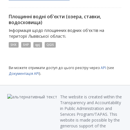
Площинні водні об'єкти (озера, ставки,
водосховища)
Інформація щодо площинних водних об'єктів на
території Львівської області.
SHX
SHP
qpj
QGIS
Ви можете отримати доступ до цього реєстру через
API
(see
Документація API
).
The website is created within the
Transparency and Accountability
in Public Administration and
Services Program/TAPAS. This
website is made possible by the
generous support of the