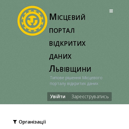
Перейти
до
Місцевий
вмісту
портал
відкритих
даних
Львівщини
Типове рішення Місцевого
порталу відкритих даних
Увійти
Зареєструватись
Організації