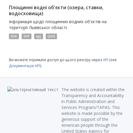
Площинні водні об'єкти (озера, ставки,
водосховища)
Інформація щодо площинних водних об'єктів на
території Львівської області.
SHX
SHP
qpj
QGIS
Ви можете отримати доступ до цього реєстру через
API
(see
Документація API
).
The website is created within the
Transparency and Accountability
in Public Administration and
Services Program/TAPAS. This
website is made possible by the
generous support of the
American people through the
United States Agency for