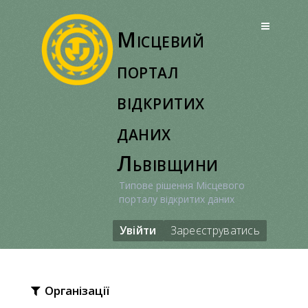
Перейти
до
Місцевий
вмісту
портал
відкритих
даних
Львівщини
Типове рішення Місцевого
порталу відкритих даних
Увійти
Зареєструватись
Організації