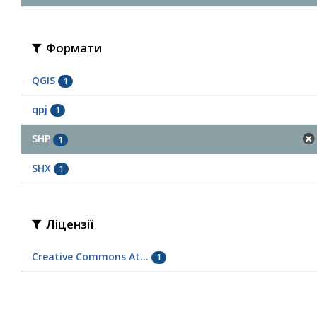
Формати
QGIS
1
qpj
1
SHP
1
SHX
1
Ліцензії
Creative Commons At...
1