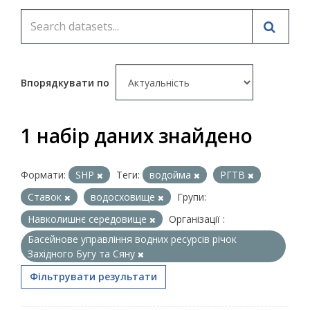
Впорядкувати по
1 набір даних знайдено
Формати:
SHP
Теги:
водойма
РГТВ
Ставок
водосховище
Групи:
Навколишнє середовище
Організації :
Басейнове управління водних ресурсів річок
Західного Бугу та Сяну
Фільтрувати результати