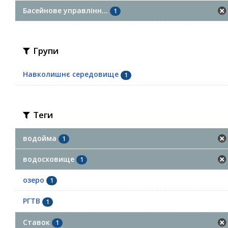
Басейнове управлінн...
1
Групи
Навколишнє середовище
1
Теги
водойма
1
водосховище
1
озеро
1
РГТВ
1
Ставок
1