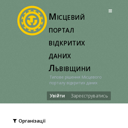
Перейти
до
Місцевий
вмісту
портал
відкритих
даних
Львівщини
Типове рішення Місцевого
порталу відкритих даних
Увійти
Зареєструватись
Організації