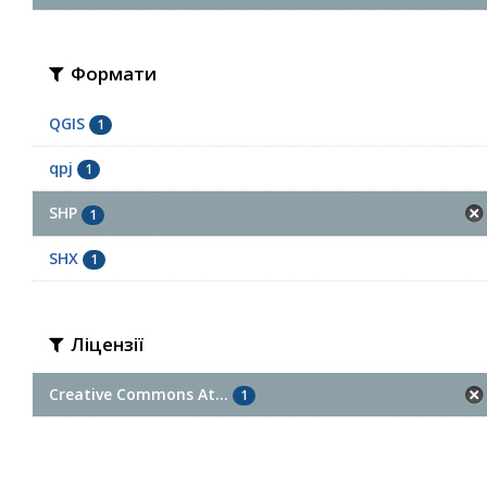
Формати
QGIS
1
qpj
1
SHP
1
SHX
1
Ліцензії
Creative Commons At...
1