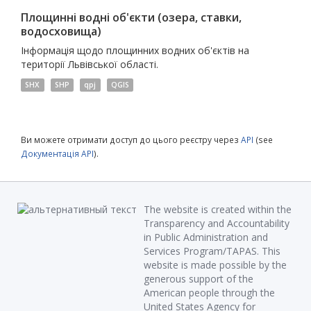
Площинні водні об'єкти (озера, ставки,
водосховища)
Інформація щодо площинних водних об'єктів на
території Львівської області.
SHX
SHP
qpj
QGIS
Ви можете отримати доступ до цього реєстру через
API
(see
Документація API
).
The website is created within the
Transparency and Accountability
in Public Administration and
Services Program/TAPAS. This
website is made possible by the
generous support of the
American people through the
United States Agency for