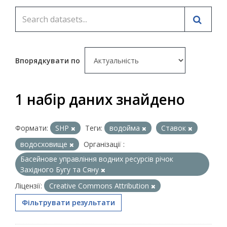
Впорядкувати по
1 набір даних знайдено
Формати:
SHP
Теги:
водойма
Ставок
водосховище
Організації :
Басейнове управління водних ресурсів річок
Західного Бугу та Сяну
Ліцензії:
Creative Commons Attribution
Фільтрувати результати