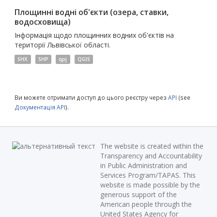
Площинні водні об'єкти (озера, ставки,
водосховища)
Інформація щодо площинних водних об'єктів на
території Львівської області.
SHX
SHP
qpj
QGIS
Ви можете отримати доступ до цього реєстру через
API
(see
Документація API
).
The website is created within the
Transparency and Accountability
in Public Administration and
Services Program/TAPAS. This
website is made possible by the
generous support of the
American people through the
United States Agency for