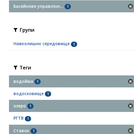
Басейнове управлінн...
1
Групи
Навколишнє середовище
1
Теги
водойма
1
водосховище
1
озеро
1
РГТВ
1
Ставок
1