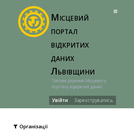
Перейти
до
Місцевий
вмісту
портал
відкритих
даних
Львівщини
Типове рішення Місцевого
порталу відкритих даних
Увійти
Зареєструватись
Організації