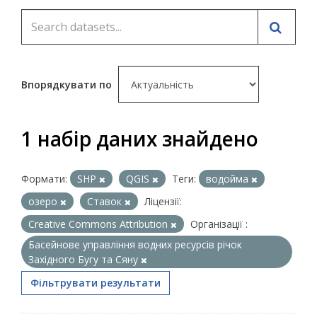
Впорядкувати по
1 набір даних знайдено
Формати:
SHP
QGIS
Теги:
водойма
озеро
Ставок
Ліцензії:
Creative Commons Attribution
Організації :
Басейнове управління водних ресурсів річок
Західного Бугу та Сяну
Фільтрувати результати