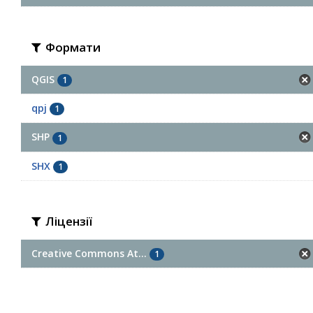
Формати
QGIS
1
qpj
1
SHP
1
SHX
1
Ліцензії
Creative Commons At...
1