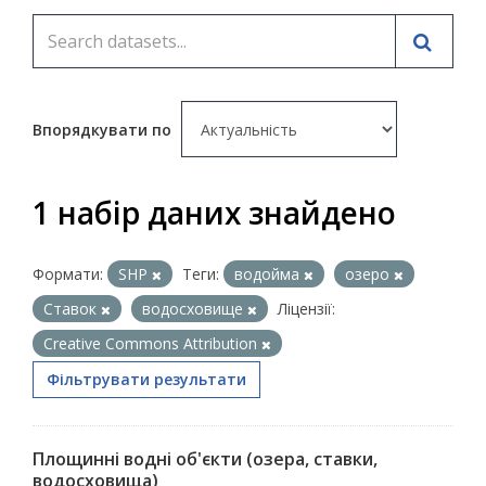
Впорядкувати по
1 набір даних знайдено
Формати:
SHP
Теги:
водойма
озеро
Ставок
водосховище
Ліцензії:
Creative Commons Attribution
Фільтрувати результати
Площинні водні об'єкти (озера, ставки,
водосховища)