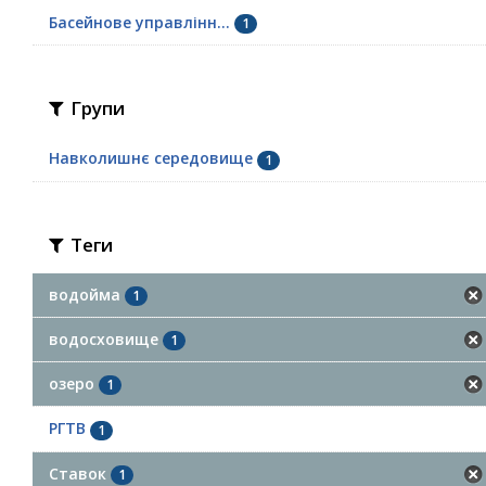
Басейнове управлінн...
1
Групи
Навколишнє середовище
1
Теги
водойма
1
водосховище
1
озеро
1
РГТВ
1
Ставок
1