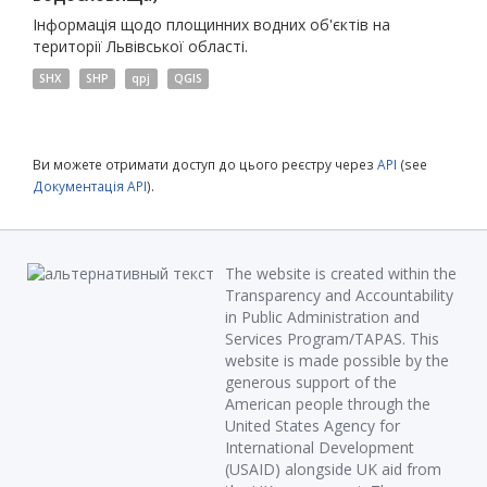
Інформація щодо площинних водних об'єктів на
території Львівської області.
SHX
SHP
qpj
QGIS
Ви можете отримати доступ до цього реєстру через
API
(see
Документація API
).
The website is created within the
Transparency and Accountability
in Public Administration and
Services Program/TAPAS. This
website is made possible by the
generous support of the
American people through the
United States Agency for
International Development
(USAID) alongside UK aid from