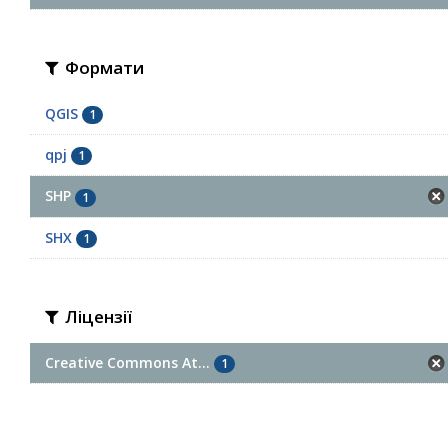
Формати
QGIS
1
qpj
1
SHP
1
SHX
1
Ліцензії
Creative Commons At...
1