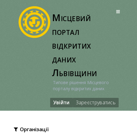
Перейти
до
Місцевий
вмісту
портал
відкритих
даних
Львівщини
Типове рішення Місцевого
порталу відкритих даних
Увійти
Зареєструватись
Організації