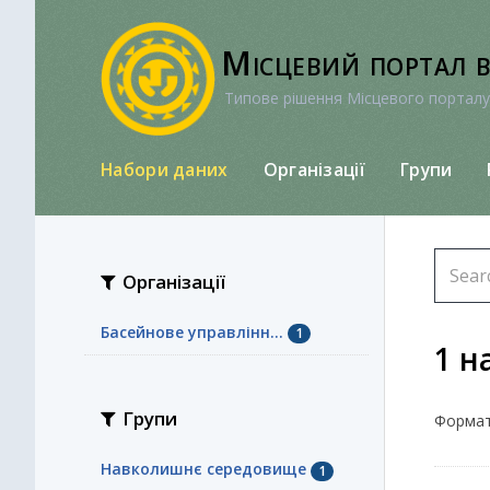
Перейти
до
Місцевий портал 
вмісту
Типове рішення Місцевого порталу
Набори даних
Організації
Групи
Організації
Басейнове управлінн...
1
1 н
Групи
Формат
Навколишнє середовище
1