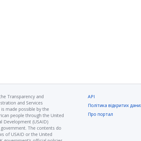
 the Transparency and
API
istration and Services
Політика відкритих дани
is made possible by the
Про портал
ican people through the United
nal Development (USAID)
K government. The contents do
ews of USAID or the United
government’s official policies.