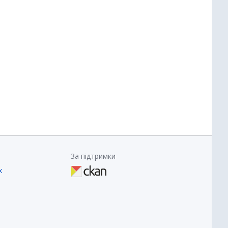
За підтримки
х