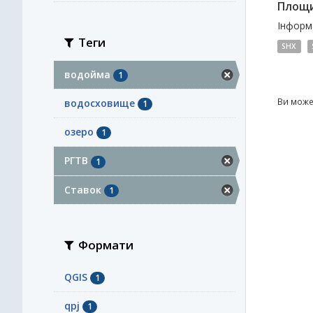
Площи
Інформа
Теги
SHX
водойма
1
Ви може
водосховище
1
озеро
1
РГТВ
1
Ставок
1
Формати
QGIS
1
qpj
1