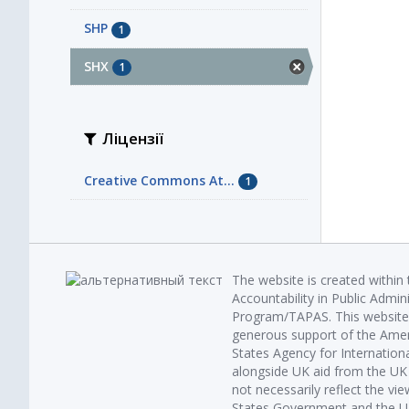
SHP
1
SHX
1
Ліцензії
Creative Commons At...
1
The website is created within
Accountability in Public Admin
Program/TAPAS. This website 
generous support of the Amer
States Agency for Internatio
alongside UK aid from the U
not necessarily reflect the vi
States Government and the UK 