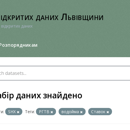
відкритих даних Львівщини
 відкритих даних
Розпорядникам
абір даних знайдено
и:
SHX
Теги:
РГТВ
водойма
Ставок