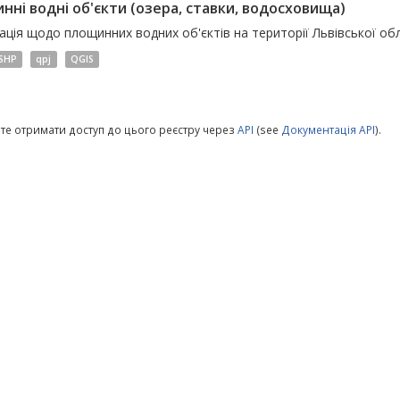
нні водні об'єкти (озера, ставки, водосховища)
ція щодо площинних водних об'єктів на території Львівської обл
SHP
qpj
QGIS
те отримати доступ до цього реєстру через
API
(see
Документація API
).