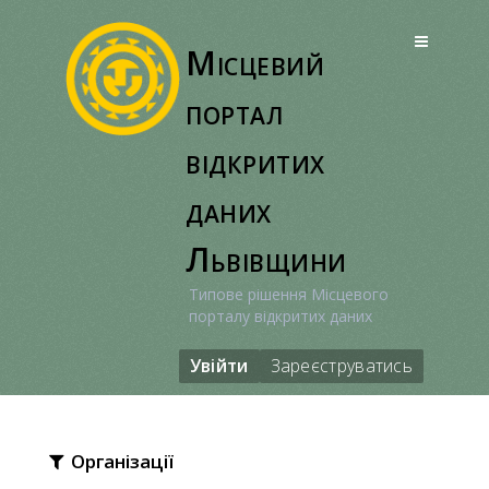
Перейти
до
Місцевий
вмісту
портал
відкритих
даних
Львівщини
Типове рішення Місцевого
порталу відкритих даних
Увійти
Зареєструватись
Організації