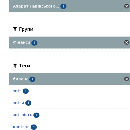
Апарат Львівської о...
1
Групи
Фінанси
1
Теги
баланс
1
звіт
1
звіти
1
звітність
1
капітал
1