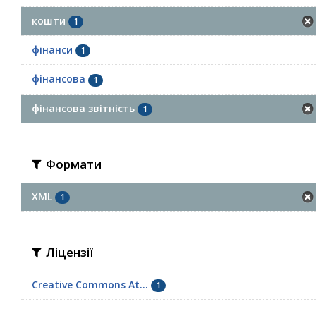
кошти
1
фінанси
1
фінансова
1
фінансова звітність
1
Формати
XML
1
Ліцензії
Creative Commons At...
1