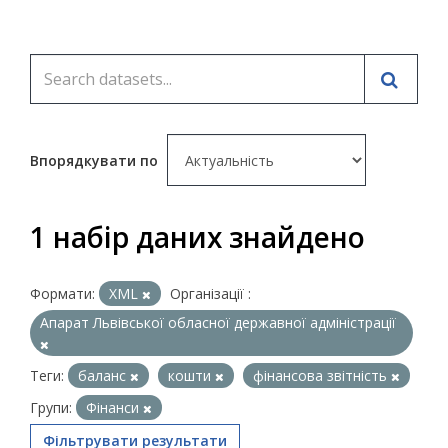
Впорядкувати по
1 набір даних знайдено
Формати:
XML
Організації :
Апарат Львівської обласної державної адміністрації
Теги:
баланс
кошти
фінансова звітність
Групи:
Фінанси
Фільтрувати результати