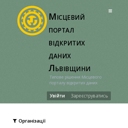
Перейти
до
Місцевий
вмісту
портал
відкритих
даних
Львівщини
Типове рішення Місцевого
порталу відкритих даних
Увійти
Зареєструватись
Організації