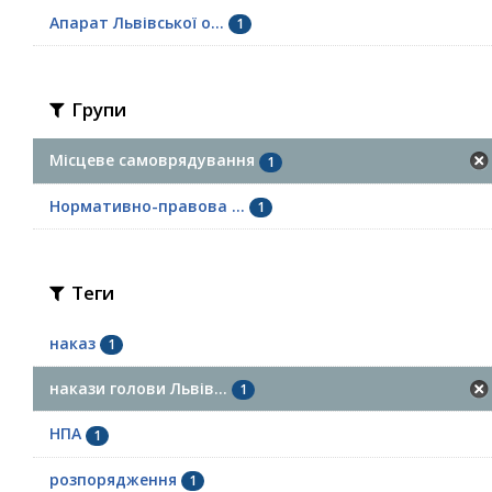
Апарат Львівської о...
1
Групи
Місцеве самоврядування
1
Нормативно-правова ...
1
Теги
наказ
1
накази голови Львів...
1
НПА
1
розпорядження
1