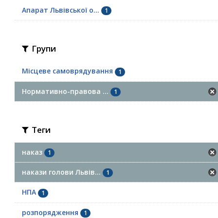
Апарат Львівської о...
1
Групи
Місцеве самоврядування
1
Нормативно-правова ...
1
Теги
наказ
1
накази голови Львів...
1
НПА
1
розпорядження
1