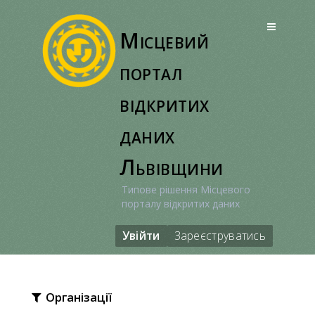
Перейти
до
Місцевий
вмісту
портал
відкритих
даних
Львівщини
Типове рішення Місцевого
порталу відкритих даних
Увійти
Зареєструватись
Організації