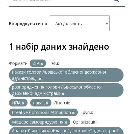
Впорядкувати по
1 набір даних знайдено
Формати:
ZIP
Теги:
накази голови Львівської обласної державної
адміністрації
розпорядження голови Львівської обласної
державної адміністрації
НПА
наказ
Ліцензії:
Creative Commons Attribution
Групи:
Місцеве самоврядування
Організації :
Апарат Львівської обласної державної адміністрації