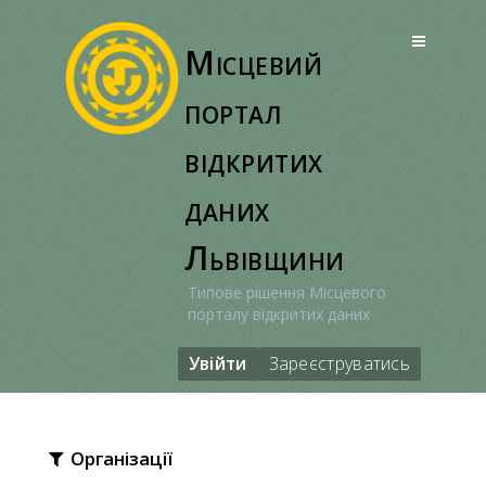
Перейти
до
Місцевий
вмісту
портал
відкритих
даних
Львівщини
Типове рішення Місцевого
порталу відкритих даних
Увійти
Зареєструватись
Організації