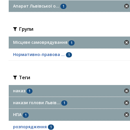
Апарат Львівської о...
1
Групи
Місцеве самоврядування
1
Нормативно-правова ...
1
Теги
наказ
1
накази голови Львів...
1
НПА
1
розпорядження
1