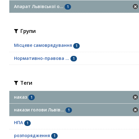
Апарат Львівської о...
1
Групи
Місцеве самоврядування
1
Нормативно-правова ...
1
Теги
наказ
1
накази голови Львів...
1
НПА
1
розпорядження
1