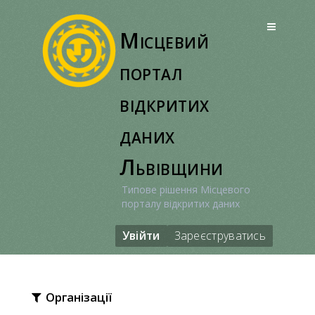
Перейти
до
Місцевий
вмісту
портал
відкритих
даних
Львівщини
Типове рішення Місцевого
порталу відкритих даних
Увійти
Зареєструватись
Організації