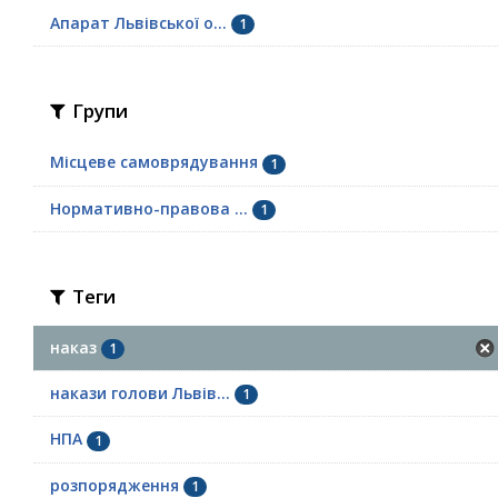
Апарат Львівської о...
1
Групи
Місцеве самоврядування
1
Нормативно-правова ...
1
Теги
наказ
1
накази голови Львів...
1
НПА
1
розпорядження
1