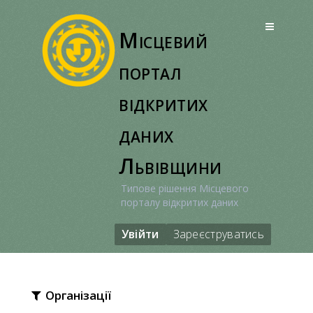
Перейти
до
Місцевий
вмісту
портал
відкритих
даних
Львівщини
Типове рішення Місцевого
порталу відкритих даних
Увійти
Зареєструватись
Організації