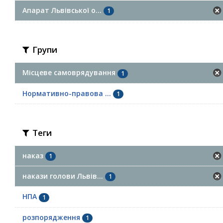
Апарат Львівської о...
1
Групи
Місцеве самоврядування
1
Нормативно-правова ...
1
Теги
наказ
1
накази голови Львів...
1
НПА
1
розпорядження
1