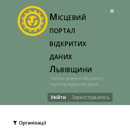
Перейти
до
Місцевий
вмісту
портал
відкритих
даних
Львівщини
Типове рішення Місцевого
порталу відкритих даних
Увійти
Зареєструватись
Організації