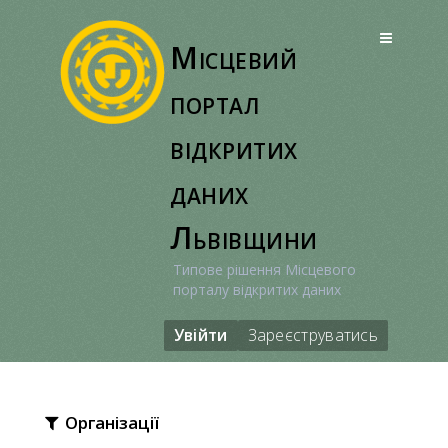
Перейти
до
Місцевий
вмісту
портал
відкритих
даних
Львівщини
Типове рішення Місцевого
порталу відкритих даних
Увійти
Зареєструватись
Організації