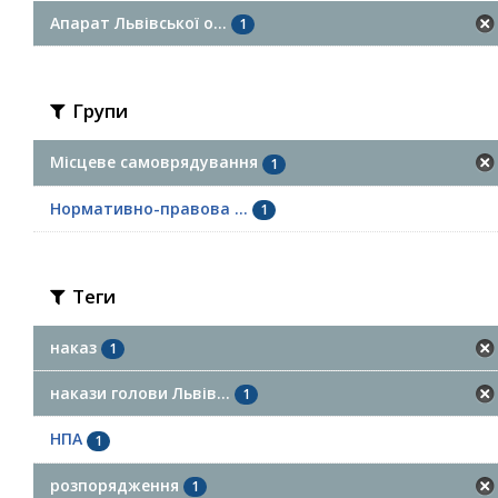
Апарат Львівської о...
1
Групи
Місцеве самоврядування
1
Нормативно-правова ...
1
Теги
наказ
1
накази голови Львів...
1
НПА
1
розпорядження
1