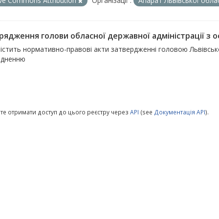
ive Commons Attribution
Організації :
Апарат Львівської обла
ядження голови обласної державної адміністрації з осн
істить нормативно-правові акти затвердженні головою Львівсько
юдненню
те отримати доступ до цього реєстру через
API
(see
Документація API
).