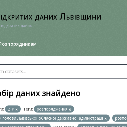
відкритих даних Львівщини
 відкритих даних
Розпорядникам
абір даних знайдено
и:
ZIP
Теги:
розпорядження
и голови Львівської обласної державної адміністрації
розпо