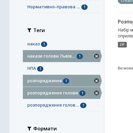
Creat
Нормативно-правова ...
1
Розпор
Теги
Набір м
оприл
наказ
1
ZIP
накази голови Львів...
1
НПА
Ви може
1
розпорядження
1
розпорядження голови
1
розпорядження голов...
1
Формати