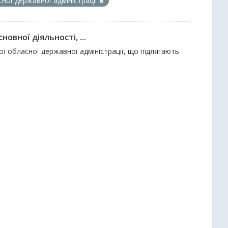
сної державної адміністрації
овної діяльності, ...
ї обласної державної адміністрації, що підлягають