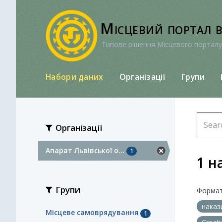
Перейти
до
Місцевий портал 
вмісту
Типове рішення Місцевого порталу
Набори даних
Організації
Групи
Організації
Апарат Львівської о...
1
1 н
Групи
Формат
наказ
Місцеве самоврядування
1