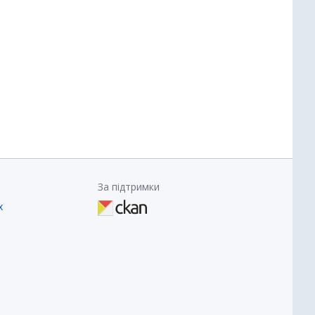
За підтримки
х