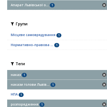
Апарат Львівської о...
1
Групи
Місцеве самоврядування
1
Нормативно-правова ...
1
Теги
наказ
1
накази голови Львів...
1
НПА
1
розпорядження
1