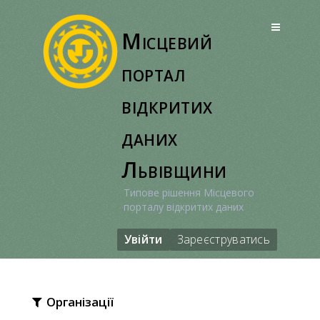
Перейти
до
Місцевий
вмісту
портал
відкритих
даних
Львівщини
Типове рішення Місцевого
порталу відкритих даних
Увійти
Зареєструватись
Організації