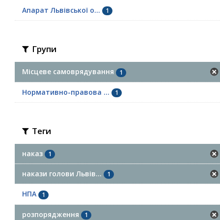
Апарат Львівської о...
1
Групи
Місцеве самоврядування
1
Нормативно-правова ...
1
Теги
наказ
1
накази голови Львів...
1
НПА
1
розпорядження
1