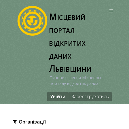
Перейти
до
Місцевий
вмісту
портал
відкритих
даних
Львівщини
Типове рішення Місцевого
порталу відкритих даних
Увійти
Зареєструватись
Організації