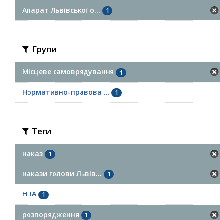
Апарат Львівської о...
1
Групи
Місцеве самоврядування
1
Нормативно-правова ...
1
Теги
наказ
1
накази голови Львів...
1
НПА
1
розпорядження
1