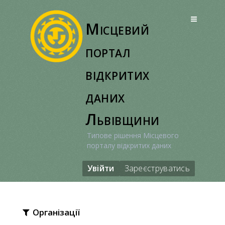
Перейти
до
Місцевий
вмісту
портал
відкритих
даних
Львівщини
Типове рішення Місцевого
порталу відкритих даних
Увійти
Зареєструватись
Організації