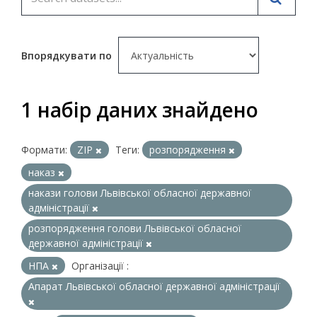
Впорядкувати по
1 набір даних знайдено
Формати:
ZIP
Теги:
розпорядження
наказ
накази голови Львівської обласної державної
адміністрації
розпорядження голови Львівської обласної
державної адміністрації
НПА
Організації :
Апарат Львівської обласної державної адміністрації