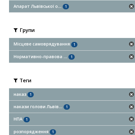
Апарат Львівської о...
1
Групи
Місцеве самоврядування
1
Нормативно-правова ...
1
Теги
наказ
1
накази голови Львів...
1
НПА
1
розпорядження
1