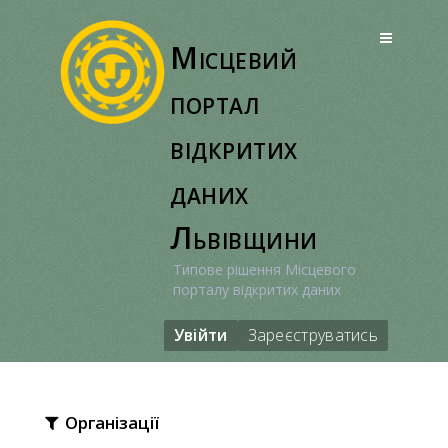
Перейти
до
Місцевий
вмісту
портал
відкритих
даних
Львівщини
Типове рішення Місцевого
порталу відкритих даних
Увійти
Зареєструватись
Організації