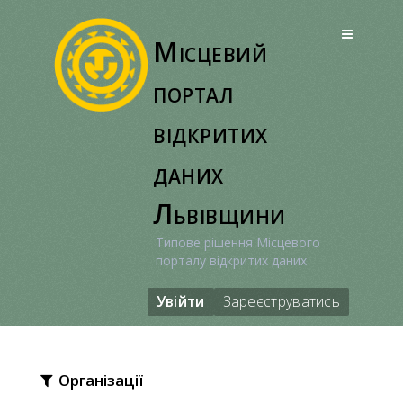
Перейти
до
Місцевий
вмісту
портал
відкритих
даних
Львівщини
Типове рішення Місцевого
порталу відкритих даних
Увійти
Зареєструватись
Організації