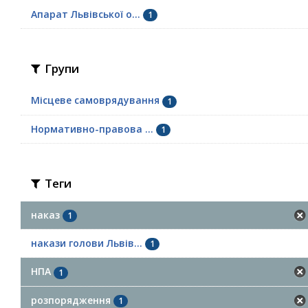
Апарат Львівської о...
1
Групи
Місцеве самоврядування
1
Нормативно-правова ...
1
Теги
наказ
1
накази голови Львів...
1
НПА
1
розпорядження
1