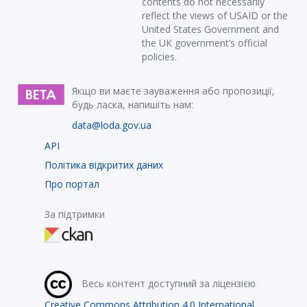
contents do not necessarily
reflect the views of USAID or the
United States Government and
the UK government’s official
policies.
Якщо ви маєте зауваження або пропозиції,
будь ласка, напишіть нам:
data@loda.gov.ua
API
Політика відкритих даних
Про портал
За підтримки
Весь контент доступний за ліцензією
Creative Commons Attribution 4.0 International