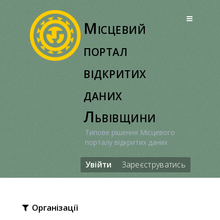
Перейти
до
Місцевий
вмісту
портал
відкритих
даних
Львівщини
Типове рішення Місцевого
порталу відкритих даних
Увійти
Зареєструватись
Організації