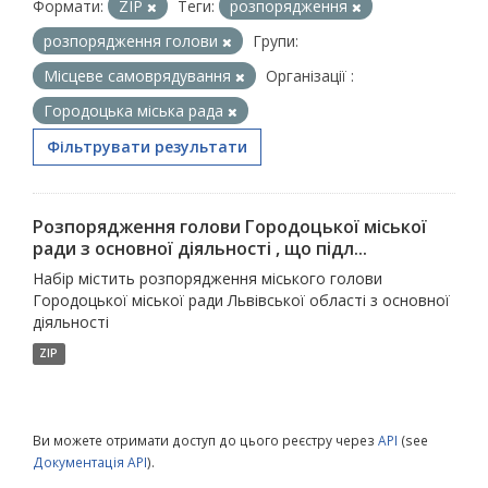
Формати:
ZIP
Теги:
розпорядження
розпорядження голови
Групи:
Місцеве самоврядування
Організації :
Городоцька міська рада
Фільтрувати результати
Розпорядження голови Городоцької міської
ради з основної діяльності , що підл...
Набір містить розпорядження міського голови
Городоцької міської ради Львівської області з основної
діяльності
ZIP
Ви можете отримати доступ до цього реєстру через
API
(see
Документація API
).