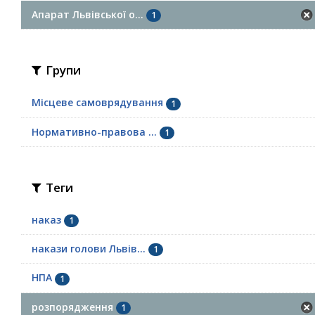
Апарат Львівської о...
1
Групи
Місцеве самоврядування
1
Нормативно-правова ...
1
Теги
наказ
1
накази голови Львів...
1
НПА
1
розпорядження
1