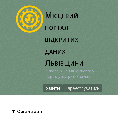
Перейти
до
Місцевий
вмісту
портал
відкритих
даних
Львівщини
Типове рішення Місцевого
порталу відкритих даних
Увійти
Зареєструватись
Організації