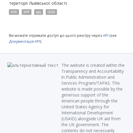
території Львівської області.
SHX
SHP
qpj
QGIS
Ви можете отримати доступ до цього реєстру через
API
(see
Документація API
).
The website is created within the
Transparency and Accountability
in Public Administration and
Services Program/TAPAS. This
website is made possible by the
generous support of the
American people through the
United States Agency for
International Development
(USAID) alongside UK aid from
the UK government. The
contents do not necessarily