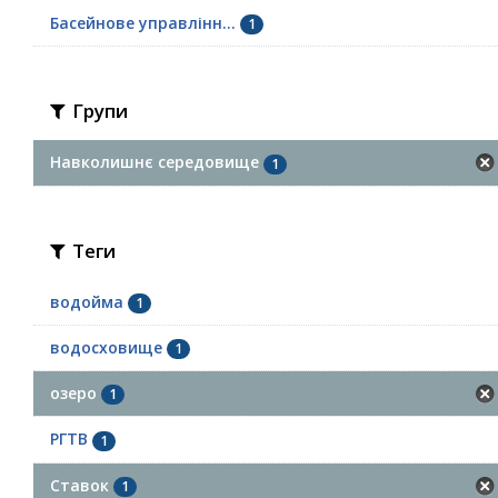
Басейнове управлінн...
1
Групи
Навколишнє середовище
1
Теги
водойма
1
водосховище
1
озеро
1
РГТВ
1
Ставок
1