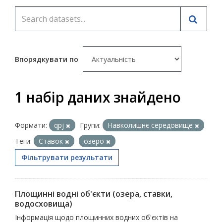
Впорядкувати по
1 набір даних знайдено
Формати:
qpj
Групи:
Навколишнє середовище
Теги:
Ставок
озеро
Фільтрувати результати
Площинні водні об'єкти (озера, ставки,
водосховища)
Інформація щодо площинних водних об'єктів на