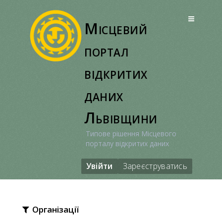
Перейти
до
Місцевий
вмісту
портал
відкритих
даних
Львівщини
Типове рішення Місцевого
порталу відкритих даних
Увійти
Зареєструватись
Організації