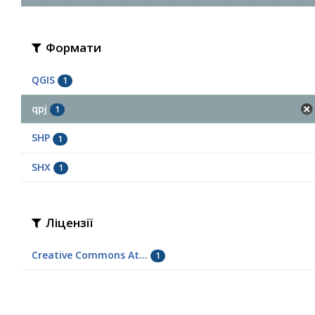
Формати
QGIS
1
qpj
1
SHP
1
SHX
1
Ліцензії
Creative Commons At...
1