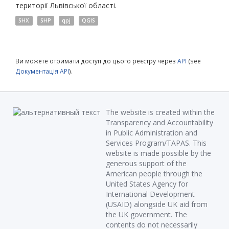
території Львівської області.
SHX
SHP
qpj
QGIS
Ви можете отримати доступ до цього реєстру через
API
(see
Документація API
).
The website is created within the
Transparency and Accountability
in Public Administration and
Services Program/TAPAS. This
website is made possible by the
generous support of the
American people through the
United States Agency for
International Development
(USAID) alongside UK aid from
the UK government. The
contents do not necessarily