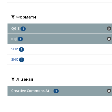
Формати
QGIS
1
qpj
1
SHP
1
SHX
1
Ліцензії
Creative Commons At...
1