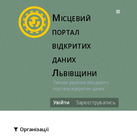
Перейти
до
Місцевий
вмісту
портал
відкритих
даних
Львівщини
Типове рішення Місцевого
порталу відкритих даних
Увійти
Зареєструватись
Організації