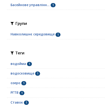
Басейнове управлінн...
1
Групи
Навколишнє середовище
1
Теги
водойма
1
водосховище
1
озеро
1
РГТВ
1
Ставок
1