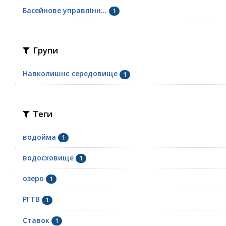
Басейнове управлінн...
1
Групи
Навколишнє середовище
1
Теги
водойма
1
водосховище
1
озеро
1
РГТВ
1
Ставок
1