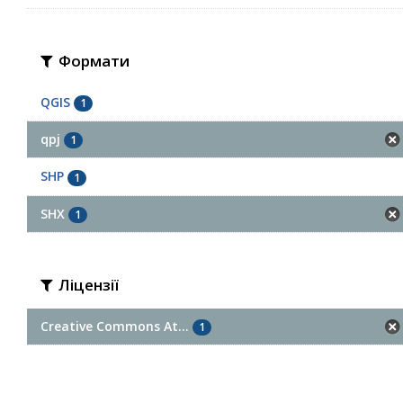
Формати
QGIS
1
qpj
1
SHP
1
SHX
1
Ліцензії
Creative Commons At...
1