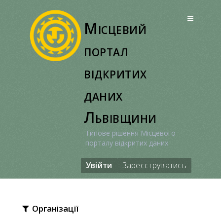
Перейти
до
Місцевий
вмісту
портал
відкритих
даних
Львівщини
Типове рішення Місцевого
порталу відкритих даних
Увійти
Зареєструватись
Організації