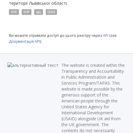
території Львівської області.
SHX
SHP
qpj
QGIS
Ви можете отримати доступ до цього реєстру через
API
(see
Документація API
).
The website is created within the
Transparency and Accountability
in Public Administration and
Services Program/TAPAS. This
website is made possible by the
generous support of the
American people through the
United States Agency for
International Development
(USAID) alongside UK aid from
the UK government. The
contents do not necessarily