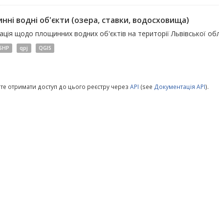
нні водні об'єкти (озера, ставки, водосховища)
ція щодо площинних водних об'єктів на території Львівської обл
SHP
qpj
QGIS
те отримати доступ до цього реєстру через
API
(see
Документація API
).