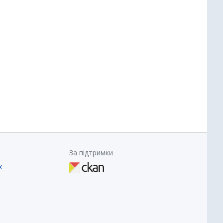
За підтримки
х