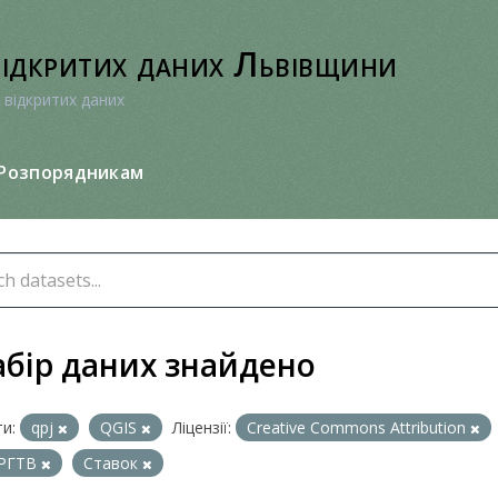
відкритих даних Львівщини
 відкритих даних
Розпорядникам
абір даних знайдено
и:
qpj
QGIS
Ліцензії:
Creative Commons Attribution
РГТВ
Ставок