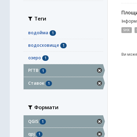
Площи
Теги
Інформа
SHX
водойма
1
водосховище
1
Ви може
озеро
1
РГТВ
1
Ставок
1
Формати
QGIS
1
qpj
1