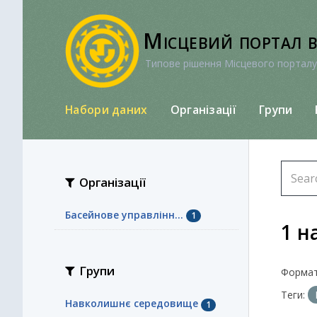
Перейти
до
Місцевий портал 
вмісту
Типове рішення Місцевого порталу
Набори даних
Організації
Групи
Організації
Басейнове управлінн...
1
1 н
Групи
Формат
Теги:
Навколишнє середовище
1