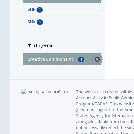
SHP
1
SHX
1
Ліцензії
Creative Commons At...
1
The website is created within
Accountability in Public Admin
Program/TAPAS. This website 
generous support of the Amer
States Agency for Internatio
alongside UK aid from the U
not necessarily reflect the vi
States Government and the UK 