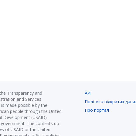
 the Transparency and
API
istration and Services
Політика відкритих дани
is made possible by the
Про портал
ican people through the United
nal Development (USAID)
K government. The contents do
ews of USAID or the United
government’s official policies.