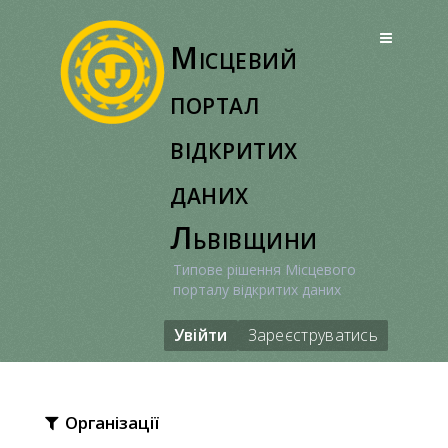
Перейти
до
Місцевий
вмісту
портал
відкритих
даних
Львівщини
Типове рішення Місцевого
порталу відкритих даних
Увійти
Зареєструватись
Організації