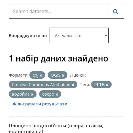
Впорядкувати по
1 набір даних знайдено
Формати:
qpj
QGIS
Ліцензії:
Creative Commons Attribution
Теги:
РГТВ
водойма
озеро
Фільтрувати результати
Площинні водні об'єкти (озера, ставки,
водосховища)