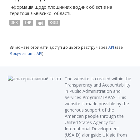
Інформація щодо площинних водних об'єктів на
території Львівської області.
SHX
SHP
qpj
QGIS
Ви можете отримати доступ до цього реєстру через
API
(see
Документація API
).
The website is created within the
Transparency and Accountability
in Public Administration and
Services Program/TAPAS. This
website is made possible by the
generous support of the
American people through the
United States Agency for
International Development
(USAID) alongside UK aid from