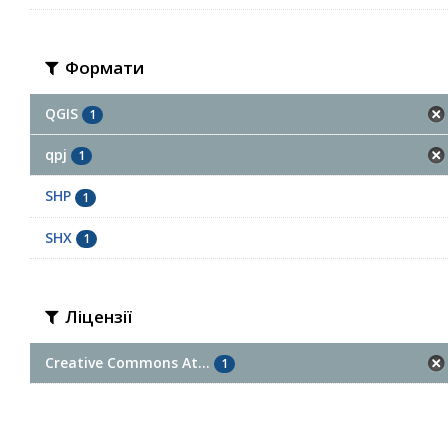
Формати
QGIS
1
qpj
1
SHP
1
SHX
1
Ліцензії
Creative Commons At...
1