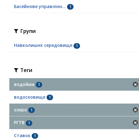
Басейнове управлінн...
1
Групи
Навколишнє середовище
1
Теги
водойма
1
водосховище
1
озеро
1
РГТВ
1
Ставок
1