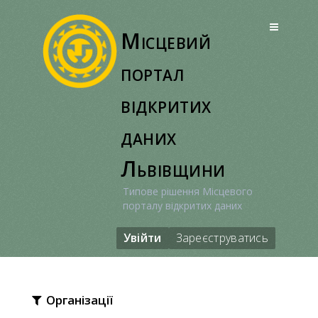
Перейти
до
Місцевий
вмісту
портал
відкритих
даних
Львівщини
Типове рішення Місцевого
порталу відкритих даних
Увійти
Зареєструватись
Організації