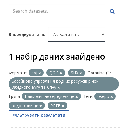
Впорядкувати по
1 набір даних знайдено
Формати:
qpj
QGIS
SHX
Організації :
Басейнове управління водних ресурсів річок
Західного Бугу та Сяну
Групи:
Навколишнє середовище
Теги:
озеро
водосховище
РГТВ
Фільтрувати результати