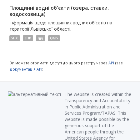
Площинні водні об'єкти (озера, ставки,
водосховища)
Інформація щодо площинних водних об'єктів на
території Львівської області.
SHX
SHP
qpj
QGIS
Ви можете отримати доступ до цього реєстру через
API
(see
Документація API
).
The website is created within the
Transparency and Accountability
in Public Administration and
Services Program/TAPAS. This
website is made possible by the
generous support of the
American people through the
United States Agency for