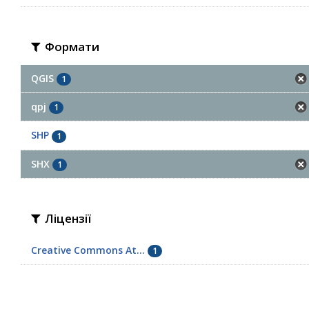
Формати
QGIS
1
qpj
1
SHP
1
SHX
1
Ліцензії
Creative Commons At...
1