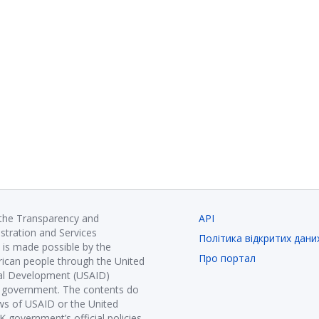
 the Transparency and
API
istration and Services
Політика відкритих дани
is made possible by the
Про портал
ican people through the United
nal Development (USAID)
K government. The contents do
ews of USAID or the United
government’s official policies.