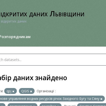
відкритих даних Львівщини
 відкритих даних
Розпорядникам
абір даних знайдено
и:
qpj
QGIS
Організації :
нове управління водних ресурсів річок Західного Бугу та Сяну