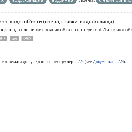
о
водосховище
водойма
Ліцензії:
Creative Common
нні водні об'єкти (озера, ставки, водосховища)
ція щодо площинних водних об'єктів на території Львівської обл
SHP
qpj
QGIS
те отримати доступ до цього реєстру через
API
(see
Документація API
).