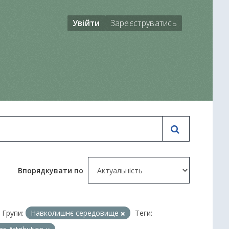
Увійти
Зареєструватись
Впорядкувати по
Групи:
Навколишнє середовище
Теги: