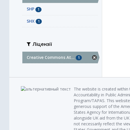
SHP
1
SHX
1
Ліцензії
Creative Commons At...
1
The website is created within
Accountability in Public Admin
Program/TAPAS. This website 
generous support of the Amer
States Agency for Internatio
alongside UK aid from the U
not necessarily reflect the vi
States Government and the UK 