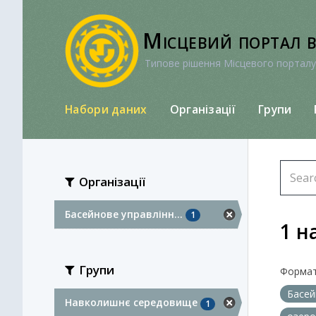
Перейти
до
Місцевий портал 
вмісту
Типове рішення Місцевого порталу
Набори даних
Організації
Групи
Організації
Басейнове управлінн...
1
1 н
Групи
Формат
Басей
Навколишнє середовище
1