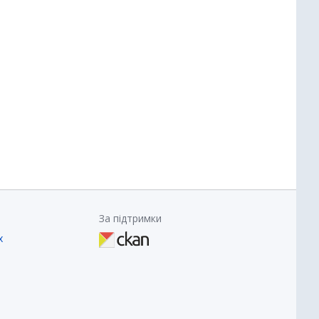
За підтримки
х