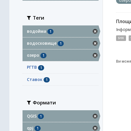
озер
Теги
Площи
Інформа
водойма
1
SHX
водосховище
1
озеро
1
Ви може
РГТВ
1
Ставок
1
Формати
QGIS
1
qpj
1