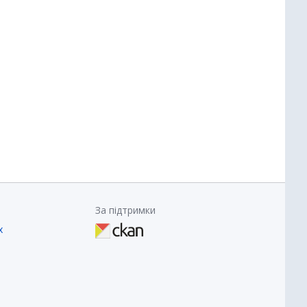
За підтримки
х