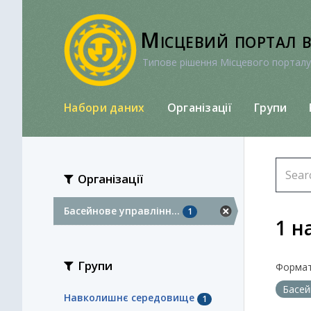
Перейти
до
Місцевий портал 
вмісту
Типове рішення Місцевого порталу
Набори даних
Організації
Групи
Організації
Басейнове управлінн...
1
1 н
Групи
Формат
Басей
Навколишнє середовище
1