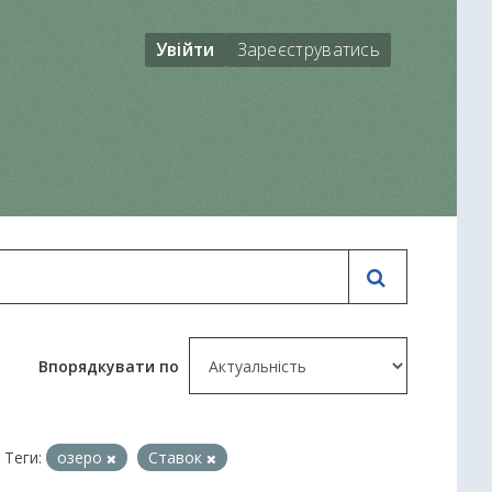
Увійти
Зареєструватись
Впорядкувати по
Теги:
озеро
Ставок