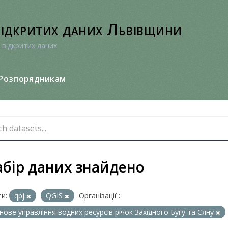
відкритих даних Львівщини
 відкритих даних
Розпорядникам
абір даних знайдено
и:
qpj
QGIS
Організації :
нове управління водних ресурсів річок Західного Бугу та Сяну