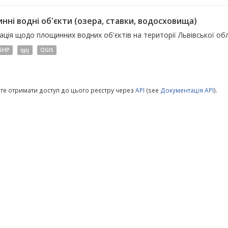
нні водні об'єкти (озера, ставки, водосховища)
ція щодо площинних водних об'єктів на території Львівської обл
SHP
qpj
QGIS
те отримати доступ до цього реєстру через
API
(see
Документація API
).