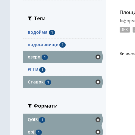
Площи
Теги
Інформа
SHX
водойма
1
водосховище
1
Ви може
озеро
1
РГТВ
1
Ставок
1
Формати
QGIS
1
qpj
1