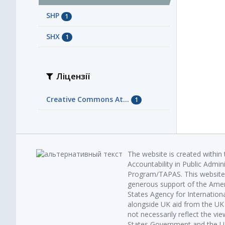
SHP
1
SHX
1
Ліцензії
Creative Commons At...
1
The website is created within
Accountability in Public Admin
Program/TAPAS. This website 
generous support of the Amer
States Agency for Internatio
alongside UK aid from the U
not necessarily reflect the vi
States Government and the UK 