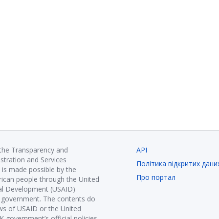
 the Transparency and
API
istration and Services
Політика відкритих дани
is made possible by the
Про портал
ican people through the United
nal Development (USAID)
K government. The contents do
ews of USAID or the United
government’s official policies.