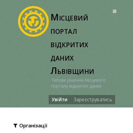
Перейти
до
Місцевий
вмісту
портал
відкритих
даних
Львівщини
Типове рішення Місцевого
порталу відкритих даних
Увійти
Зареєструватись
Організації