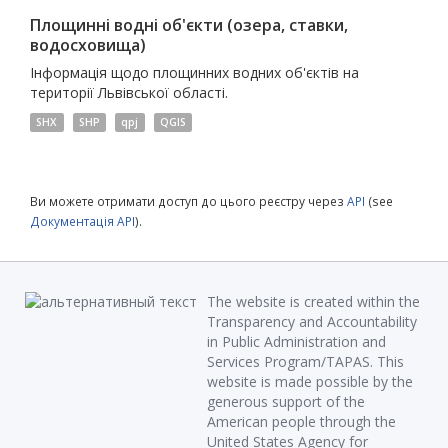
Площинні водні об'єкти (озера, ставки,
водосховища)
Інформація щодо площинних водних об'єктів на
території Львівської області.
SHX
SHP
qpj
QGIS
Ви можете отримати доступ до цього реєстру через
API
(see
Документація API
).
The website is created within the
Transparency and Accountability
in Public Administration and
Services Program/TAPAS. This
website is made possible by the
generous support of the
American people through the
United States Agency for