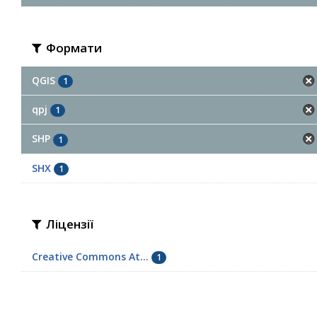
Формати
QGIS
1
qpj
1
SHP
1
SHX
1
Ліцензії
Creative Commons At...
1