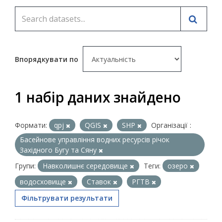
Впорядкувати по
1 набір даних знайдено
Формати:
qpj
QGIS
SHP
Організації :
Басейнове управління водних ресурсів річок
Західного Бугу та Сяну
Групи:
Навколишнє середовище
Теги:
озеро
водосховище
Ставок
РГТВ
Фільтрувати результати