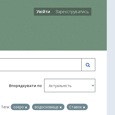
Увійти
Зареєструватись
Впорядкувати по
Теги:
озеро
водосховище
Ставок