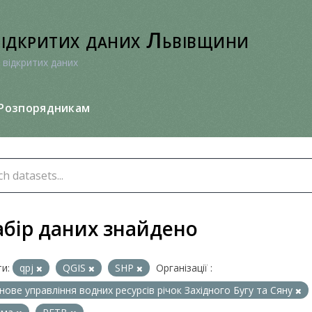
відкритих даних Львівщини
 відкритих даних
Розпорядникам
абір даних знайдено
и:
qpj
QGIS
SHP
Організації :
нове управління водних ресурсів річок Західного Бугу та Сяну