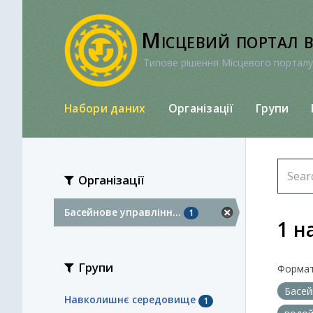
Перейти
до
Місцевий портал 
вмісту
Типове рішення Місцевого порталу
Набори даних
Організації
Групи
Організації
Басейнове управлінн...
1
1 н
Групи
Формат
Басей
Навколишнє середовище
1