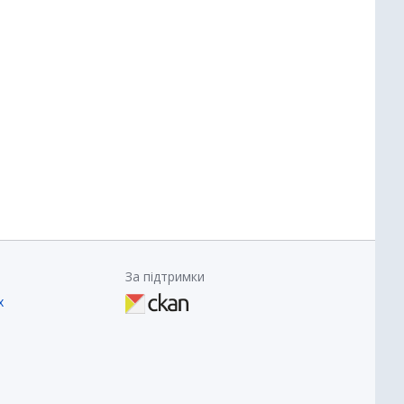
За підтримки
х