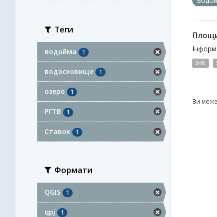
водо
Теги
Площи
Інформа
водойма
1
SHX
водосховище
1
озеро
1
Ви може
РГТВ
1
Ставок
1
Формати
QGIS
1
qpj
1