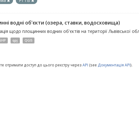
йма
РГТВ
нні водні об'єкти (озера, ставки, водосховища)
ція щодо площинних водних об'єктів на території Львівської обл
SHP
qpj
QGIS
те отримати доступ до цього реєстру через
API
(see
Документація API
).