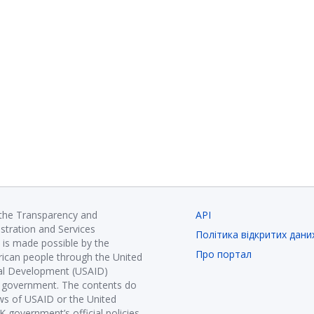
 the Transparency and
API
istration and Services
Політика відкритих дани
is made possible by the
Про портал
ican people through the United
nal Development (USAID)
K government. The contents do
ews of USAID or the United
government’s official policies.