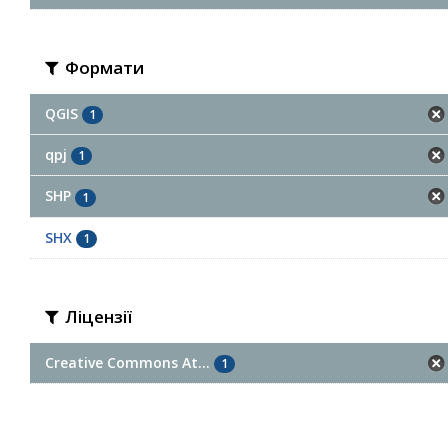
Формати
QGIS
1
qpj
1
SHP
1
SHX
1
Ліцензії
Creative Commons At...
1