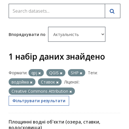
Впорядкувати по
1 набір даних знайдено
Формати:
qpj
QGIS
SHP
Теги:
водойма
Ставок
Ліцензії:
Creative Commons Attribution
Фільтрувати результати
Площинні водні об'єкти (озера, ставки,
водосховища)