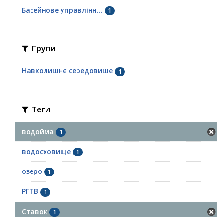
Басейнове управлінн...
1
Групи
Навколишнє середовище
1
Теги
водойма
1
водосховище
1
озеро
1
РГТВ
1
Ставок
1