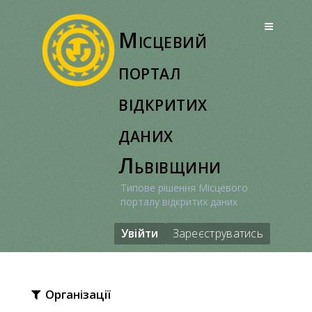
Перейти
до
Місцевий
вмісту
портал
відкритих
даних
Львівщини
Типове рішення Місцевого
порталу відкритих даних
Увійти
Зареєструватись
Організації