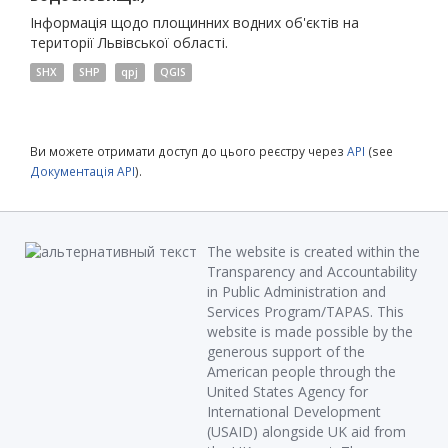
Інформація щодо площинних водних об'єктів на
території Львівської області.
SHX
SHP
qpj
QGIS
Ви можете отримати доступ до цього реєстру через
API
(see
Документація API
).
The website is created within the
Transparency and Accountability
in Public Administration and
Services Program/TAPAS. This
website is made possible by the
generous support of the
American people through the
United States Agency for
International Development
(USAID) alongside UK aid from