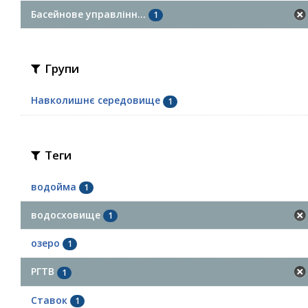
Басейнове управлінн...
1
Групи
Навколишнє середовище
1
Теги
водойма
1
водосховище
1
озеро
1
РГТВ
1
Ставок
1