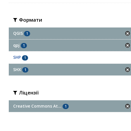
Формати
QGIS
1
qpj
1
SHP
1
SHX
1
Ліцензії
Creative Commons At...
1