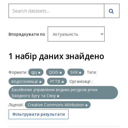
Впорядкувати по
1 набір даних знайдено
Формати:
qpj
QGIS
SHX
Теги:
водосховище
РГТВ
Організації :
Басейнове управління водних ресурсів річок
Західного Бугу та Сяну
Ліцензії:
Creative Commons Attribution
Фільтрувати результати