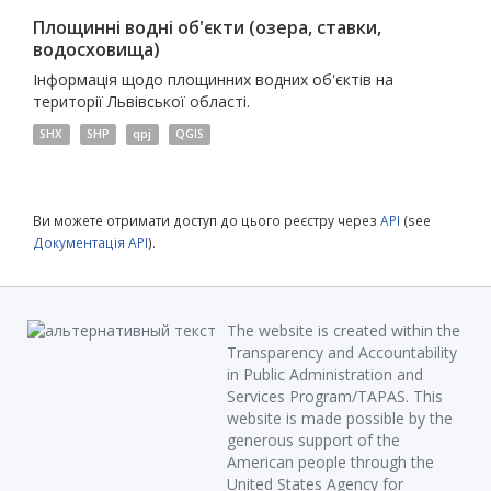
Площинні водні об'єкти (озера, ставки,
водосховища)
Інформація щодо площинних водних об'єктів на
території Львівської області.
SHX
SHP
qpj
QGIS
Ви можете отримати доступ до цього реєстру через
API
(see
Документація API
).
The website is created within the
Transparency and Accountability
in Public Administration and
Services Program/TAPAS. This
website is made possible by the
generous support of the
American people through the
United States Agency for