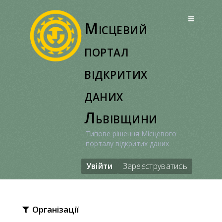
Перейти
до
Місцевий
вмісту
портал
відкритих
даних
Львівщини
Типове рішення Місцевого
порталу відкритих даних
Увійти
Зареєструватись
Організації