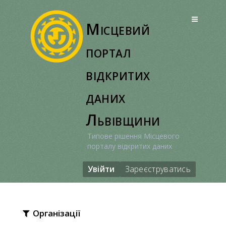
Перейти
до
Місцевий
вмісту
портал
відкритих
даних
Львівщини
Типове рішення Місцевого
порталу відкритих даних
Увійти
Зареєструватись
Організації