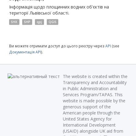
Інформація щодо площинних водних об'єктів на
території Львівської області.
SHX
SHP
qpj
QGIS
Ви можете отримати доступ до цього реєстру через
API
(see
Документація API
).
The website is created within the
Transparency and Accountability
in Public Administration and
Services Program/TAPAS. This
website is made possible by the
generous support of the
American people through the
United States Agency for
International Development
(USAID) alongside UK aid from