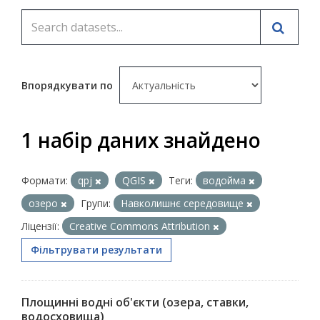
Впорядкувати по
1 набір даних знайдено
Формати:
qpj
QGIS
Теги:
водойма
озеро
Групи:
Навколишнє середовище
Ліцензії:
Creative Commons Attribution
Фільтрувати результати
Площинні водні об'єкти (озера, ставки,
водосховища)