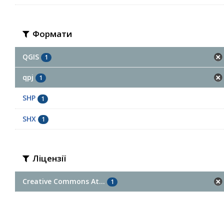
Формати
QGIS
1
qpj
1
SHP
1
SHX
1
Ліцензії
Creative Commons At...
1