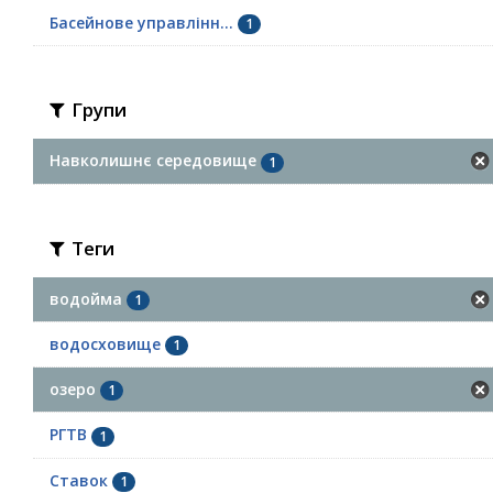
Басейнове управлінн...
1
Групи
Навколишнє середовище
1
Теги
водойма
1
водосховище
1
озеро
1
РГТВ
1
Ставок
1