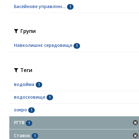
Басейнове управлінн...
1
Групи
Навколишнє середовище
1
Теги
водойма
1
водосховище
1
озеро
1
РГТВ
1
Ставок
1