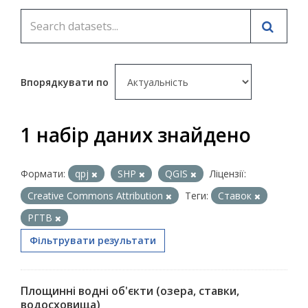
Впорядкувати по
1 набір даних знайдено
Формати:
qpj
SHP
QGIS
Ліцензії:
Creative Commons Attribution
Теги:
Ставок
РГТВ
Фільтрувати результати
Площинні водні об'єкти (озера, ставки,
водосховища)