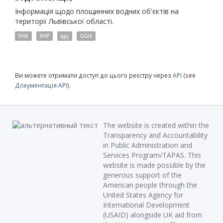
Інформація щодо площинних водних об'єктів на
території Львівської області.
SHX
SHP
qpj
QGIS
Ви можете отримати доступ до цього реєстру через
API
(see
Документація API
).
The website is created within the
Transparency and Accountability
in Public Administration and
Services Program/TAPAS. This
website is made possible by the
generous support of the
American people through the
United States Agency for
International Development
(USAID) alongside UK aid from