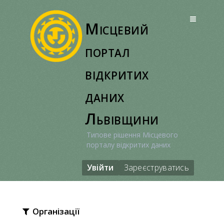
Перейти
до
Місцевий
вмісту
портал
відкритих
даних
Львівщини
Типове рішення Місцевого
порталу відкритих даних
Увійти
Зареєструватись
Організації