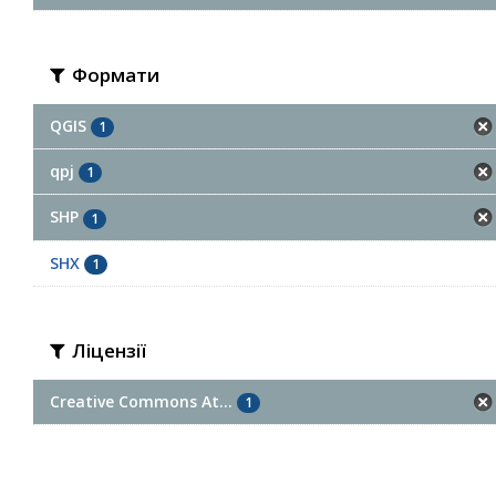
Формати
QGIS
1
qpj
1
SHP
1
SHX
1
Ліцензії
Creative Commons At...
1