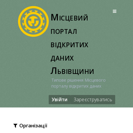
Перейти
до
Місцевий
вмісту
портал
відкритих
даних
Львівщини
Типове рішення Місцевого
порталу відкритих даних
Увійти
Зареєструватись
Організації