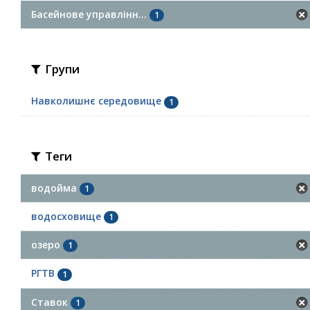
Басейнове управлінн...
1
Групи
Навколишнє середовище
1
Теги
водойма
1
водосховище
1
озеро
1
РГТВ
1
Ставок
1