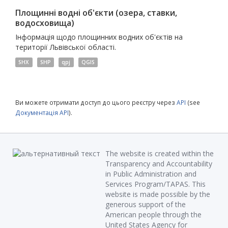
Площинні водні об'єкти (озера, ставки,
водосховища)
Інформація щодо площинних водних об'єктів на
території Львівської області.
SHX
SHP
qpj
QGIS
Ви можете отримати доступ до цього реєстру через
API
(see
Документація API
).
The website is created within the
Transparency and Accountability
in Public Administration and
Services Program/TAPAS. This
website is made possible by the
generous support of the
American people through the
United States Agency for