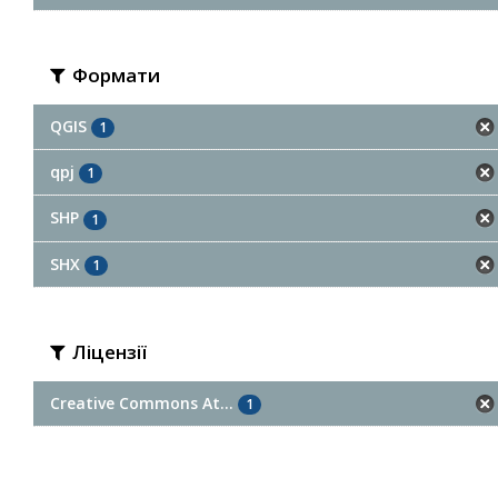
Формати
QGIS
1
qpj
1
SHP
1
SHX
1
Ліцензії
Creative Commons At...
1