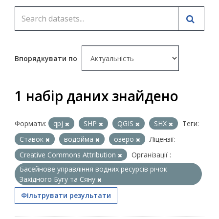
Впорядкувати по
1 набір даних знайдено
Формати:
qpj
SHP
QGIS
SHX
Теги:
Ставок
водойма
озеро
Ліцензії:
Creative Commons Attribution
Організації :
Басейнове управління водних ресурсів річок
Західного Бугу та Сяну
Фільтрувати результати