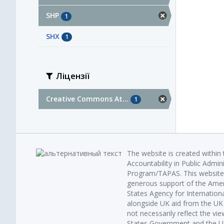
SHP
1
SHX
1
Ліцензії
Creative Commons At...
1
The website is created within
Accountability in Public Admin
Program/TAPAS. This website 
generous support of the Amer
States Agency for Internatio
alongside UK aid from the U
not necessarily reflect the vi
States Government and the UK 