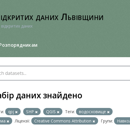
відкритих даних Львівщини
 відкритих даних
Розпорядникам
абір даних знайдено
и:
qpj
SHP
QGIS
Теги:
водосховище
йма
Ліцензії:
Creative Commons Attribution
Групи:
Навко