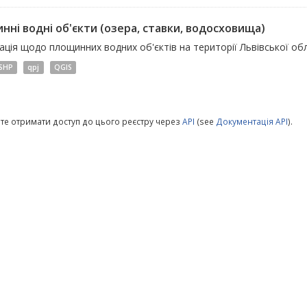
нні водні об'єкти (озера, ставки, водосховища)
ція щодо площинних водних об'єктів на території Львівської обл
SHP
qpj
QGIS
те отримати доступ до цього реєстру через
API
(see
Документація API
).