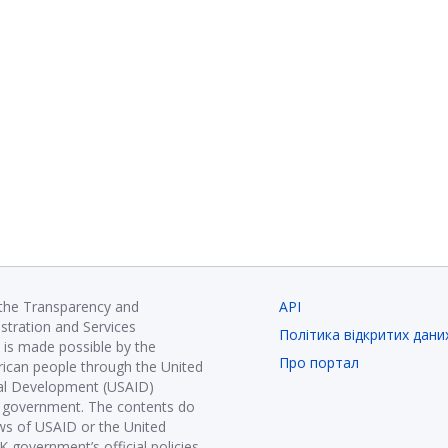
 the Transparency and
API
istration and Services
Політика відкритих дани
is made possible by the
Про портал
ican people through the United
nal Development (USAID)
K government. The contents do
ews of USAID or the United
government’s official policies.