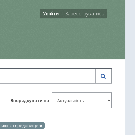
Увійти
Зареєструватись
Впорядкувати по
лишнє середовище