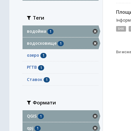
Площи
Теги
Інформа
SHX
водойма
1
водосховище
1
Ви може
озеро
1
РГТВ
1
Ставок
1
Формати
QGIS
1
qpj
1