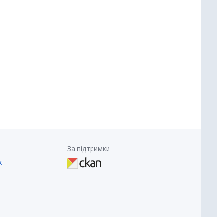
За підтримки
х