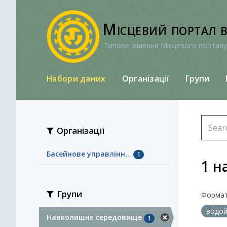
Перейти
до
Місцевий портал 
вмісту
Типове рішення Місцевого порталу
Набори даних
Організації
Групи
Організації
Басейнове управлінн...
1
1 н
Групи
Формат
водо
Навколишнє середовище
1