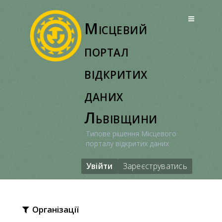
Перейти
до
Місцевий
вмісту
портал
відкритих
даних
Львівщини
Типове рішення Місцевого
порталу відкритих даних
Увійти
Зареєструватись
Організації