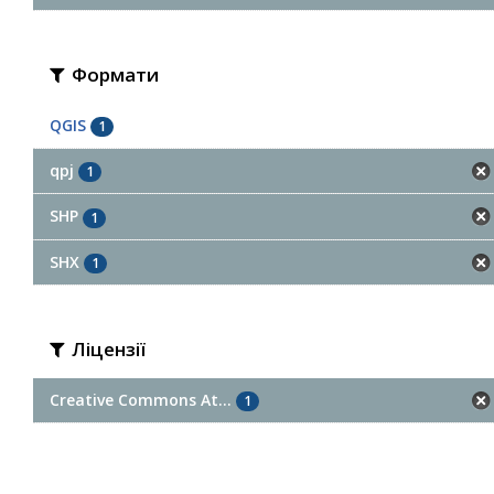
Формати
QGIS
1
qpj
1
SHP
1
SHX
1
Ліцензії
Creative Commons At...
1