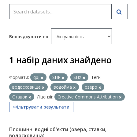
Впорядкувати по
1 набір даних знайдено
Формати:
qpj
SHP
SHX
Теги:
водосховище
водойма
озеро
Ставок
Ліцензії:
Creative Commons Attribution
Фільтрувати результати
Площинні водні об'єкти (озера, ставки,
водосховища)