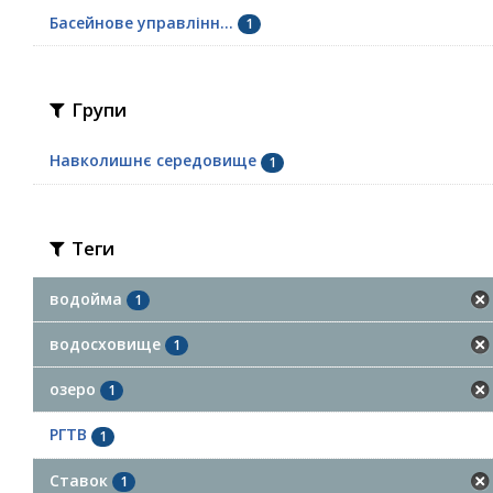
Басейнове управлінн...
1
Групи
Навколишнє середовище
1
Теги
водойма
1
водосховище
1
озеро
1
РГТВ
1
Ставок
1