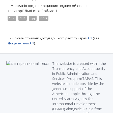
Інформація щодо площинних водних об'єктів на
території Львівської області.
SHX
SHP
qpj
QGIS
Ви можете отримати доступ до цього реєстру через
API
(see
Документація API
).
The website is created within the
Transparency and Accountability
in Public Administration and
Services Program/TAPAS. This
website is made possible by the
generous support of the
American people through the
United States Agency for
International Development
(USAID) alongside UK aid from