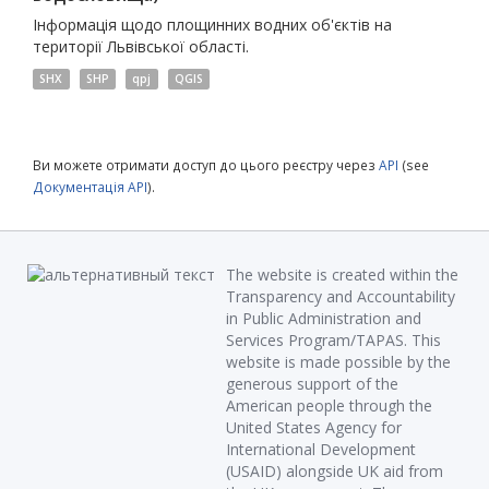
Інформація щодо площинних водних об'єктів на
території Львівської області.
SHX
SHP
qpj
QGIS
Ви можете отримати доступ до цього реєстру через
API
(see
Документація API
).
The website is created within the
Transparency and Accountability
in Public Administration and
Services Program/TAPAS. This
website is made possible by the
generous support of the
American people through the
United States Agency for
International Development
(USAID) alongside UK aid from