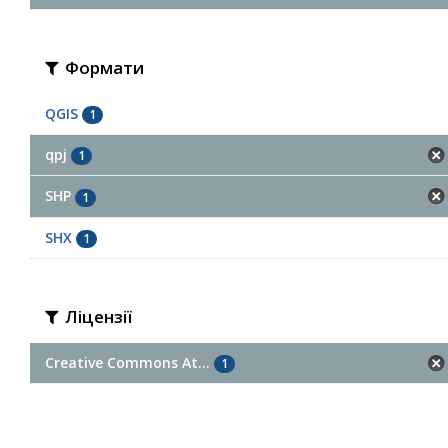
Формати
QGIS
1
qpj
1
SHP
1
SHX
1
Ліцензії
Creative Commons At...
1