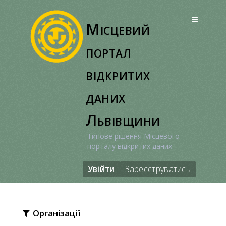
Перейти
до
Місцевий
вмісту
портал
відкритих
даних
Львівщини
Типове рішення Місцевого
порталу відкритих даних
Увійти
Зареєструватись
Організації