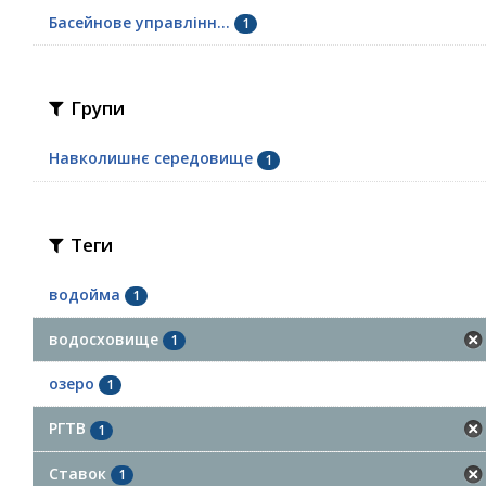
Басейнове управлінн...
1
Групи
Навколишнє середовище
1
Теги
водойма
1
водосховище
1
озеро
1
РГТВ
1
Ставок
1