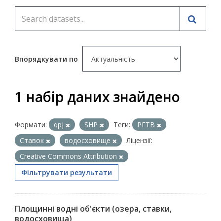
Впорядкувати по
1 набір даних знайдено
Формати:
qpj
SHP
Теги:
РГТВ
Ставок
водосховище
Ліцензії:
Creative Commons Attribution
Фільтрувати результати
Площинні водні об'єкти (озера, ставки,
водосховища)