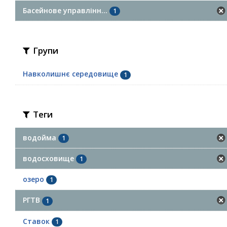
Басейнове управлінн...
1
Групи
Навколишнє середовище
1
Теги
водойма
1
водосховище
1
озеро
1
РГТВ
1
Ставок
1