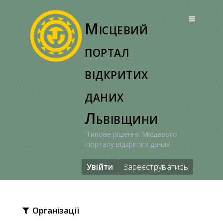
Перейти
до
Місцевий
вмісту
портал
відкритих
даних
Львівщини
Типове рішення Місцевого
порталу відкритих даних
Увійти
Зареєструватись
Організації