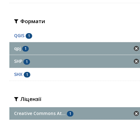
Формати
QGIS
1
qpj
1
SHP
1
SHX
1
Ліцензії
Creative Commons At...
1