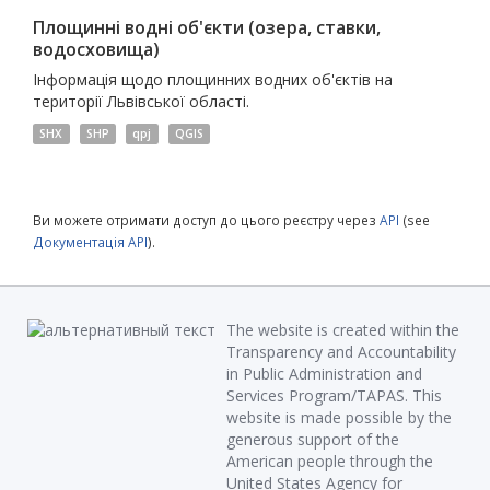
Площинні водні об'єкти (озера, ставки,
водосховища)
Інформація щодо площинних водних об'єктів на
території Львівської області.
SHX
SHP
qpj
QGIS
Ви можете отримати доступ до цього реєстру через
API
(see
Документація API
).
The website is created within the
Transparency and Accountability
in Public Administration and
Services Program/TAPAS. This
website is made possible by the
generous support of the
American people through the
United States Agency for