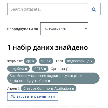
Впорядкувати по
1 набір даних знайдено
Формати:
qpj
SHP
Теги:
водосховище
водойма
РГТВ
Організації :
Басейнове управління водних ресурсів річок
Західного Бугу та Сяну
Ліцензії:
Creative Commons Attribution
Фільтрувати результати