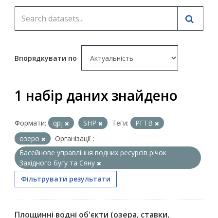
Впорядкувати по
1 набір даних знайдено
Формати:
qpj
SHP
Теги:
РГТВ
озеро
Організації :
Басейнове управління водних ресурсів річок
Західного Бугу та Сяну
Фільтрувати результати
Площинні водні об'єкти (озера, ставки,