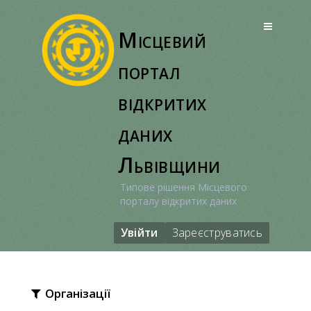
Перейти
до
Місцевий
вмісту
портал
відкритих
даних
Львівщини
Типове рішення Місцевого
порталу відкритих даних
Увійти
Зареєструватись
Організації