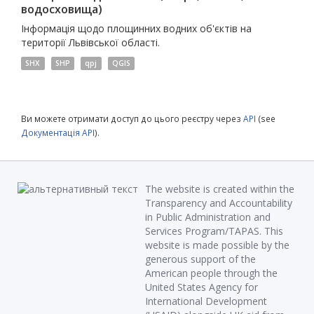
водосховища)
Інформація щодо площинних водних об'єктів на
території Львівської області.
SHX
SHP
qpj
QGIS
Ви можете отримати доступ до цього реєстру через
API
(see
Документація API
).
The website is created within the
Transparency and Accountability
in Public Administration and
Services Program/TAPAS. This
website is made possible by the
generous support of the
American people through the
United States Agency for
International Development