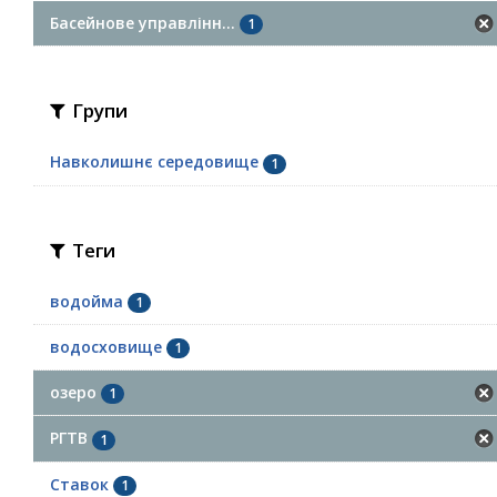
Басейнове управлінн...
1
Групи
Навколишнє середовище
1
Теги
водойма
1
водосховище
1
озеро
1
РГТВ
1
Ставок
1