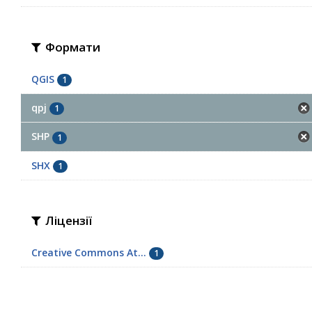
Формати
QGIS
1
qpj
1
SHP
1
SHX
1
Ліцензії
Creative Commons At...
1