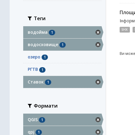
Площи
Теги
Інформа
SHX
водойма
1
водосховище
1
Ви може
озеро
1
РГТВ
1
Ставок
1
Формати
QGIS
1
qpj
1