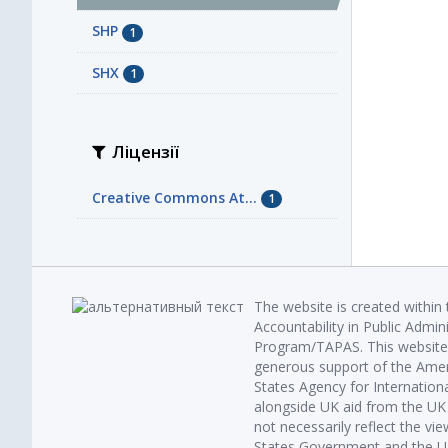
SHP
1
SHX
1
Ліцензії
Creative Commons At...
1
The website is created within
Accountability in Public Admin
Program/TAPAS. This website 
generous support of the Amer
States Agency for Internatio
alongside UK aid from the U
not necessarily reflect the vi
States Government and the UK 