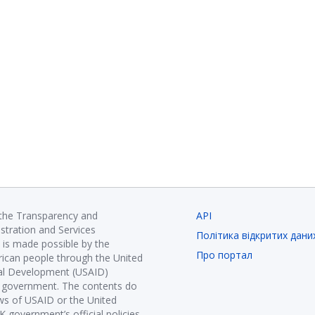
 the Transparency and
API
istration and Services
Політика відкритих дани
is made possible by the
Про портал
ican people through the United
nal Development (USAID)
K government. The contents do
ews of USAID or the United
government’s official policies.