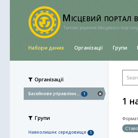
Перейти
до
Місцевий портал 
вмісту
Типове рішення Місцевого порталу
Набори даних
Організації
Групи
Організації
Басейнове управлінн...
1
1 н
Групи
Формат
Став
Навколишнє середовище
1