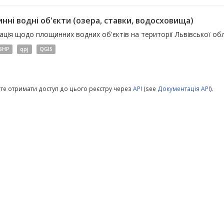
нні водні об'єкти (озера, ставки, водосховища)
ція щодо площинних водних об'єктів на території Львівської обл
SHP
qpj
QGIS
те отримати доступ до цього реєстру через
API
(see
Документація API
).