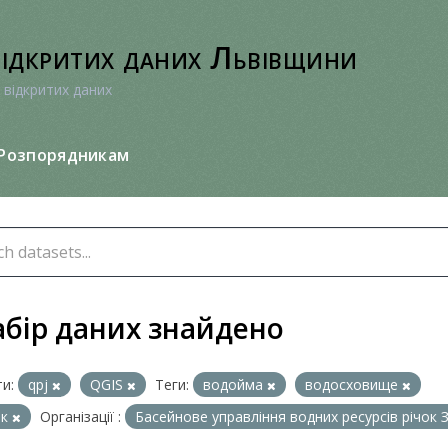
відкритих даних Львівщини
 відкритих даних
Розпорядникам
абір даних знайдено
и:
qpj
QGIS
Теги:
водойма
водосховище
ок
Організації :
Басейнове управління водних ресурсів річок 