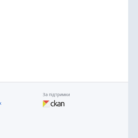
За підтримки
х