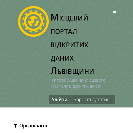
Перейти
до
Місцевий
вмісту
портал
відкритих
даних
Львівщини
Типове рішення Місцевого
порталу відкритих даних
Увійти
Зареєструватись
Організації