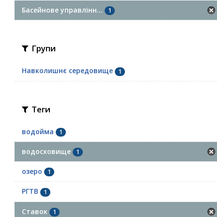
Басейнове управлінн...
1
Групи
Навколишнє середовище
1
Теги
водойма
1
водосховище
1
озеро
1
РГТВ
1
Ставок
1