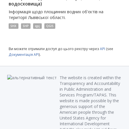
водосховища)
Інформація щодо площинних водних об'єктів на
території Львівської області.
SHX
SHP
qpj
QGIS
Ви можете отримати доступ до цього реєстру через
API
(see
Документація API
).
The website is created within the
Transparency and Accountability
in Public Administration and
Services Program/TAPAS. This
website is made possible by the
generous support of the
American people through the
United States Agency for
International Development