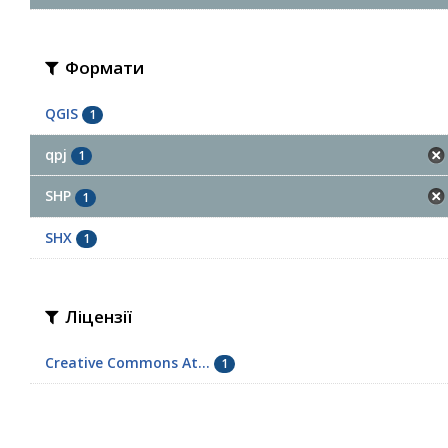
Формати
QGIS
1
qpj
1
SHP
1
SHX
1
Ліцензії
Creative Commons At...
1