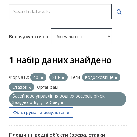
Впорядкувати по
1 набір даних знайдено
Формати:
qpj
SHP
Теги:
водосховище
Ставок
Організації :
Басейнове управління водних ресурсів річок
Західного Бугу та Сяну
Фільтрувати результати
Площинні водні об'єкти (озера, ставки,