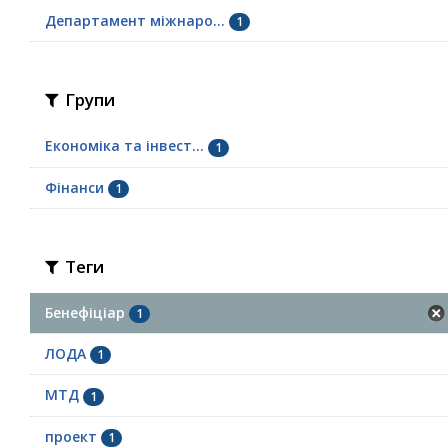
Департамент міжнаро...
1
Групи
Економіка та інвест...
1
Фінанси
1
Теги
Бенефіціар
1
ЛОДА
1
МТД
1
проект
1