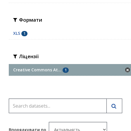
Формати
XLS
1
Ліцензії
Creative Commons At...
1
Впорядкувати по