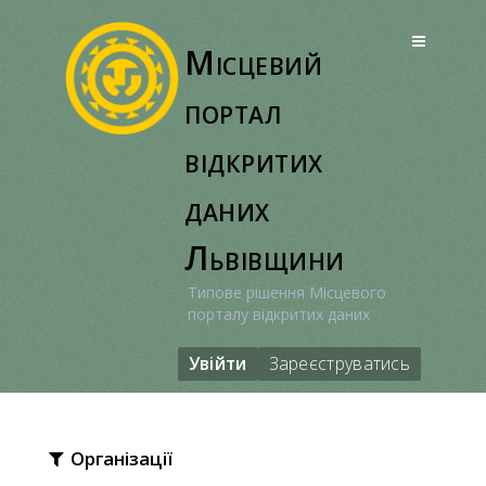
Перейти
до
Місцевий
вмісту
портал
відкритих
даних
Львівщини
Типове рішення Місцевого
порталу відкритих даних
Увійти
Зареєструватись
Організації