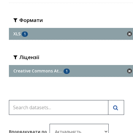
Формати
XLS
1
Ліцензії
Creative Commons At...
1
Впорядкувати по