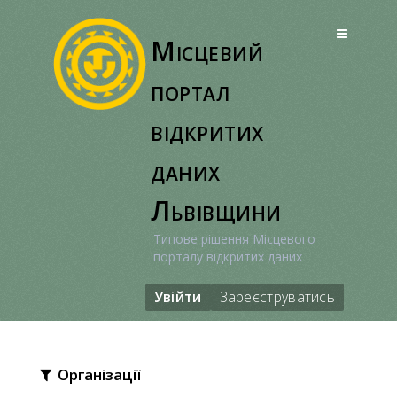
Перейти
до
Місцевий
вмісту
портал
відкритих
даних
Львівщини
Типове рішення Місцевого
порталу відкритих даних
Увійти
Зареєструватись
Організації