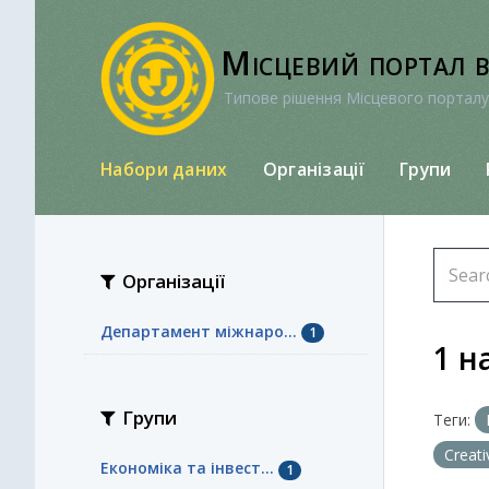
Перейти
до
Місцевий портал 
вмісту
Типове рішення Місцевого порталу
Набори даних
Організації
Групи
Організації
Департамент міжнаро...
1
1 н
Групи
Теги:
Creat
Економіка та інвест...
1