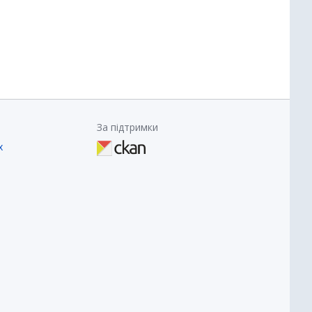
За підтримки
х