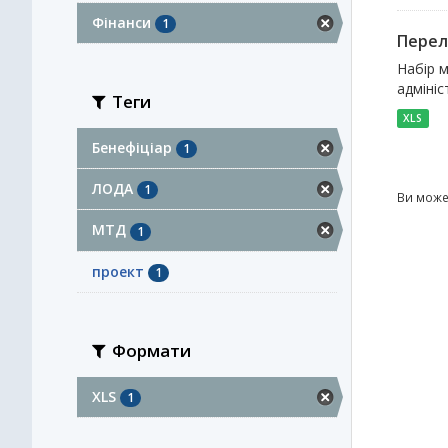
Фінанси
1
Перел
Набір м
адмініс
Теги
XLS
Бенефіціар
1
ЛОДА
1
Ви може
МТД
1
проект
1
Формати
XLS
1