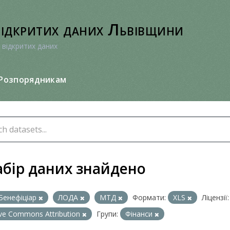
відкритих даних Львівщини
 відкритих даних
Розпорядникам
абір даних знайдено
Бенефіціар
ЛОДА
МТД
Формати:
XLS
Ліцензії:
ive Commons Attribution
Групи:
Фінанси