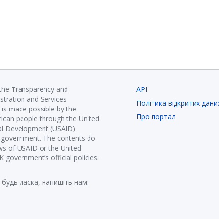
 the Transparency and
API
istration and Services
Політика відкритих дани
is made possible by the
Про портал
ican people through the United
nal Development (USAID)
K government. The contents do
ews of USAID or the United
government’s official policies.
 будь ласка, напишіть нам: