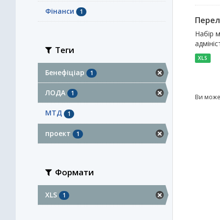
Фінанси
1
Перел
Набір м
адмініс
Теги
XLS
Бенефіціар
1
ЛОДА
1
Ви може
МТД
1
проект
1
Формати
XLS
1