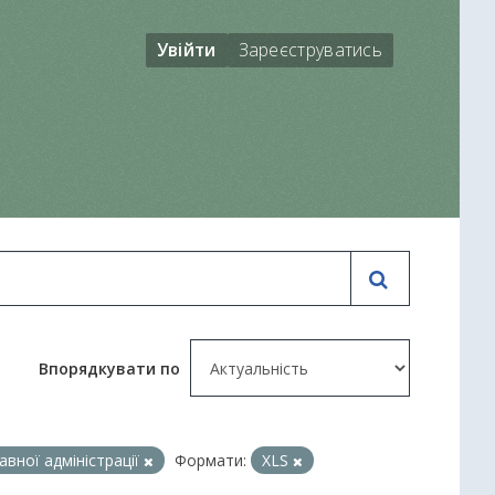
Увійти
Зареєструватись
Впорядкувати по
вної адміністрації
Формати:
XLS