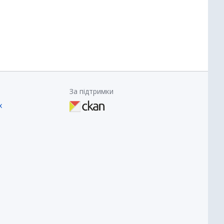
За підтримки
х