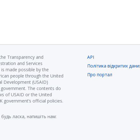
 the Transparency and
API
istration and Services
Політика відкритих дани
is made possible by the
Про портал
ican people through the United
nal Development (USAID)
K government. The contents do
ews of USAID or the United
government’s official policies.
 будь ласка, напишіть нам: