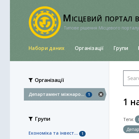
Перейти
до
Місцевий портал 
вмісту
Типове рішення Місцевого порталу
Набори даних
Організації
Групи
Організації
Департамент міжнаро...
1
1 н
Групи
Теги:
Депар
Економіка та інвест...
1