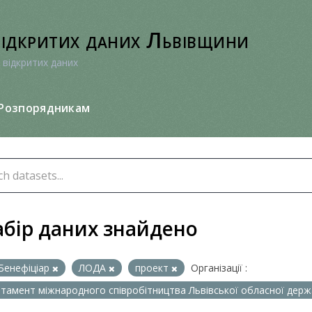
відкритих даних Львівщини
 відкритих даних
Розпорядникам
абір даних знайдено
Бенефіціар
ЛОДА
проект
Організації :
тамент міжнародного співробітництва Львівської обласної держа