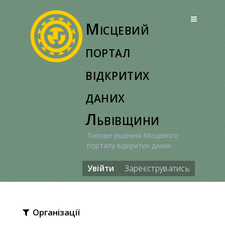
Перейти
до
Місцевий
вмісту
портал
відкритих
даних
Львівщини
Типове рішення Місцевого
порталу відкритих даних
Увійти
Зареєструватись
Організації