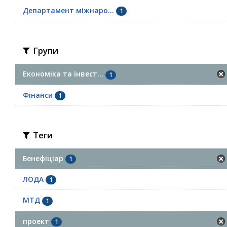
Департамент міжнаро...
1
Групи
Економіка та інвест...
1
Фінанси
1
Теги
Бенефіціар
1
ЛОДА
1
МТД
1
проект
1