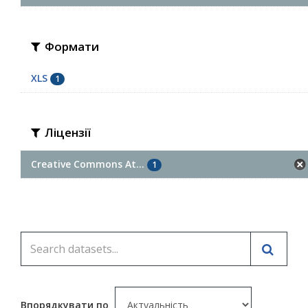
Формати
XLS
1
Ліцензії
Creative Commons At...
1
Впорядкувати по