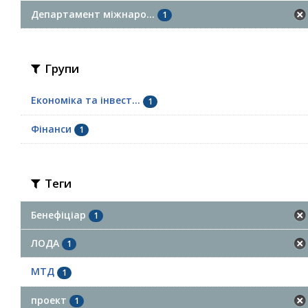
Департамент міжнаро...
1
Групи
Економіка та інвест...
1
Фінанси
1
Теги
Бенефіціар
1
ЛОДА
1
МТД
1
проект
1