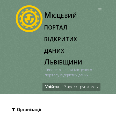
Перейти
до
Місцевий
вмісту
портал
відкритих
даних
Львівщини
Типове рішення Місцевого
порталу відкритих даних
Увійти
Зареєструватись
Організації