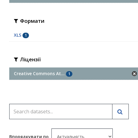
Формати
XLS
1
Ліцензії
Creative Commons At...
1
Впорядкувати по